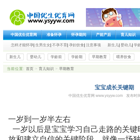
中国优生优育网
准备怀孕
怀孕期间
产前产后
育儿知识
怎样才能怀孕
|
生男生女
|
不孕不育
|
孕妇饮食
|
注意事项
新生儿
|
婴幼儿
|
学
新生儿
婴幼儿
学龄前
学龄期
早期教育
喂养饮食
当前位置:
首页
>
育儿知识
>
早期教育
宝宝成长关键期
中国优生优育网 www.ysyyw.com
发布时间
一岁到一岁半左右
一岁以后是宝宝学习自己走路的关键
放和建立自信的关键阶段，就像一场