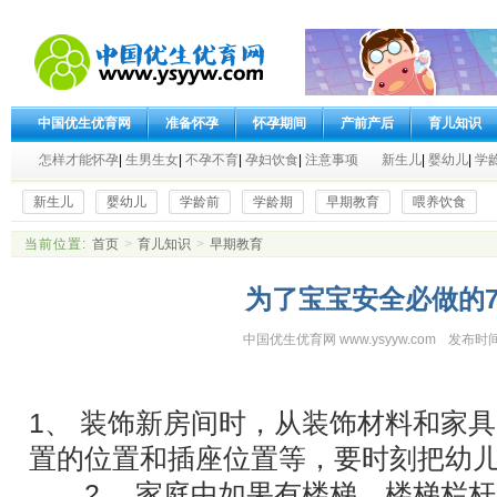
中国优生优育网
准备怀孕
怀孕期间
产前产后
育儿知识
怎样才能怀孕
|
生男生女
|
不孕不育
|
孕妇饮食
|
注意事项
新生儿
|
婴幼儿
|
学
新生儿
婴幼儿
学龄前
学龄期
早期教育
喂养饮食
当前位置:
首页
>
育儿知识
>
早期教育
为了宝宝安全必做的7
中国优生优育网 www.ysyyw.com
发布时间
1、 装饰新房间时，从装饰材料和家
置的位置和插座位置等，要时刻把幼
2、 家庭中如果有楼梯，楼梯栏杆