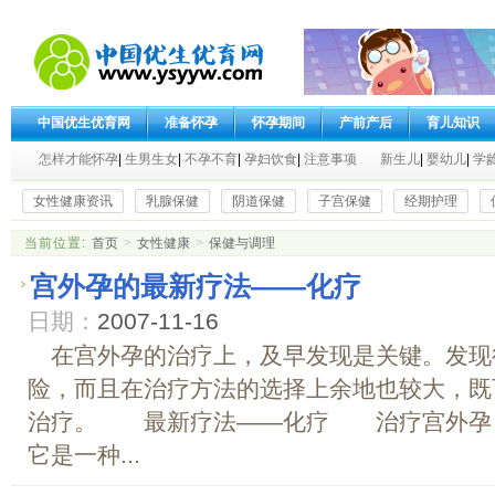
中国优生优育网
准备怀孕
怀孕期间
产前产后
育儿知识
怎样才能怀孕
|
生男生女
|
不孕不育
|
孕妇饮食
|
注意事项
新生儿
|
婴幼儿
|
学
女性健康资讯
乳腺保健
阴道保健
子宫保健
经期护理
当前位置:
首页
>
女性健康
>
保健与调理
宫外孕的最新疗法——化疗
日期：
2007-11-16
在宫外孕的治疗上，及早发现是关键。发现
险，而且在治疗方法的选择上余地也较大，既
治疗。 最新疗法——化疗 治疗宫外孕
它是一种...