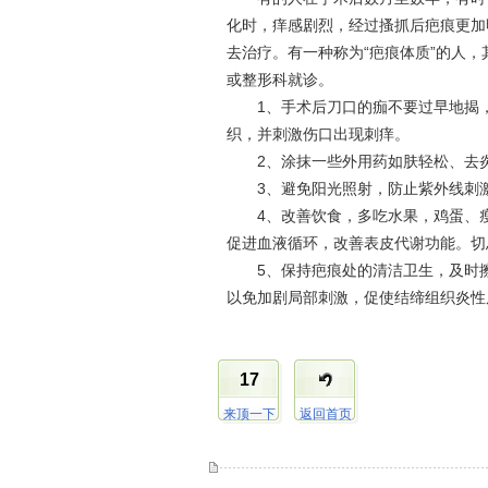
化时，痒感剧烈，经过搔抓后疤痕更加
去治疗。有一种称为“疤痕体质”的人
或整形科就诊。
1、手术后刀口的痂不要过早地揭，
织，并刺激伤口出现刺痒。
2、涂抹一些外用药如肤轻松、去炎
3、避免阳光照射，防止紫外线刺激
4、改善饮食，多吃水果，鸡蛋、瘦
促进血液循环，改善表皮代谢功能。切
5、保持疤痕处的清洁卫生，及时擦
以免加剧局部刺激，促使结缔组织炎性
17
来顶一下
返回首页