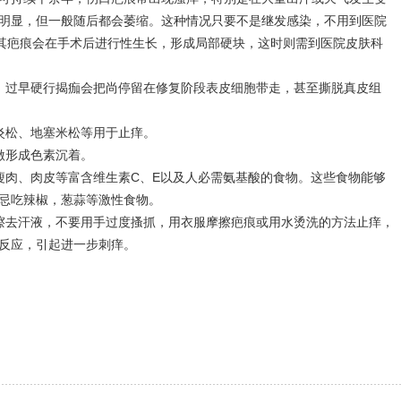
明显，但一般随后都会萎缩。这种情况只要不是继发感染，不用到医院
，其疤痕会在手术后进行性生长，形成局部硬块，这时则需到医院皮肤科
过早硬行揭痂会把尚停留在修复阶段表皮细胞带走，甚至撕脱真皮组
松、地塞米松等用于止痒。
形成色素沉着。
肉、肉皮等富含维生素C、E以及人必需氨基酸的食物。这些食物能够
忌吃辣椒，葱蒜等激性食物。
去汗液，不要用手过度搔抓，用衣服摩擦疤痕或用水烫洗的方法止痒，
反应，引起进一步刺痒。