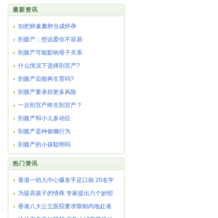
最新资讯
别把卵巢囊肿当成怀孕
剖腹产：想说爱你不容易
剖腹产可能影响母子关系
什么情况下选择剖宫产?
剖腹产后能再生育吗?
剖腹产要承担更多风险
一次剖宫产终生剖宫产？
剖腹产和小儿多动症
剖腹产是种偷懒行为
剖腹产的小孩聪明吗
热门资讯
香港一幼儿中心爆发手足口病 20名学
为提高孩子的情商 专家提出六个妙招
香港八大公立医院要求限制内地赴港