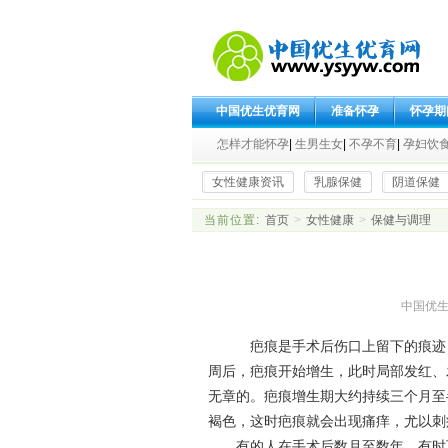
中国优生优育网
准备怀孕
怀孕期
怎样才能怀孕
|
生男生女
|
不孕不育
|
孕妇饮
女性健康资讯
乳腺保健
阴道保健
当前位置:
首页
>
女性健康
>
保健与调理
中国优生优
疤痕是手术后伤口上留下的痕迹，一
周后，疤痕开始增生，此时局部发红、
无章的。疤痕增生期大约持续三个月至
褐色，这时疤痕就会出现痛痒，尤以刺
有的人在手术后数月至数年，有时可