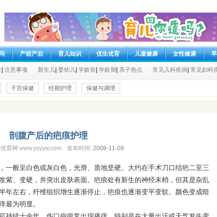
间
产前产后
育儿知识
优生优育
儿童健康
女性健康
早
食
|
注意事项
新生儿
|
婴幼儿
|
学龄前
|
学龄期
|
亲子热点
常见儿科疾病
|
常见妇科
子宫保健
经期护理
保健与调理
剖腹产后的疤痕护理
育网 www.ysyyw.com
发布时间:
2008-11-09
般呈白色或灰白色，光滑、质地坚硬。大约在手术刀口结疤二至三
发紫、变硬，并突出皮肤表面。疤痕处有新生的神经末梢，但其是杂乱
半年左右，纤维组织增生逐渐停止，疤痕也逐渐变平变软。颜色变成暗
痒最为明显。
持续十余年，伤口疤痕常出现瘙痒，特别是在大量出汗或天气发生变