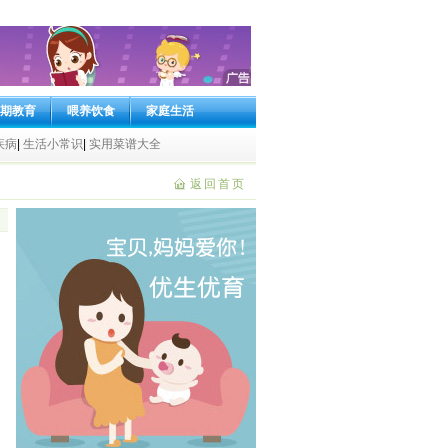
期教育
喂养饮食
家庭生活
疾病
|
生活小常识
|
实用菜谱大全
返回首页