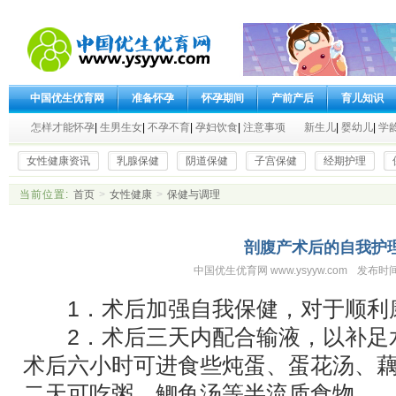
中国优生优育网
准备怀孕
怀孕期间
产前产后
育儿知识
怎样才能怀孕
|
生男生女
|
不孕不育
|
孕妇饮食
|
注意事项
新生儿
|
婴幼儿
|
学
女性健康资讯
乳腺保健
阴道保健
子宫保健
经期护理
当前位置:
首页
>
女性健康
>
保健与调理
剖腹产术后的自我护
中国优生优育网 www.ysyyw.com
发布时间
1．术后加强自我保健，对于顺利
2．术后三天内配合输液，以补足
术后六小时可进食些炖蛋、蛋花汤、
二天可吃粥、鲫鱼汤等半流质食物。