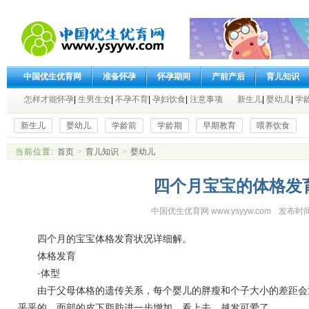
中国优生优育网
准备怀孕
怀孕期间
产前产后
育儿知识
怎样才能怀孕
|
生男生女
|
不孕不育
|
孕妇饮食
|
注意事项
新生儿
|
婴幼儿
|
学
新生儿
婴幼儿
学龄前
学龄期
早期教育
喂养饮食
当前位置:
首页
>
育儿知识
>
婴幼儿
四个月宝宝的体格发
中国优生优育网 www.ysyyw.com
发布时间
四个月的宝宝体格发育状况详细解。
体格发育
·体型
由于父母体格的遗传关系，每个婴儿的胖瘦和个子大小的差距会
乎乎的，面部的皮下脂肪进一步增加，看上去，越发可爱了。