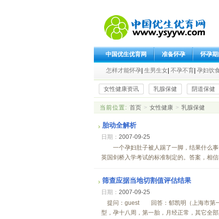
中国优生优育网
准备怀孕
怀孕期
怎样才能怀孕
|
生男生女
|
不孕不育
|
孕妇饮
女性健康资讯
乳腺保健
阴道保健
当前位置:
首页
>
女性健康
>
乳腺保健
胎动全解析
日期：
2007-09-25
一个孕妇肚子被人踢了一脚，结果什么事也
英国剑桥入学考试的标准制定的。答案，相信很
筛查应据当地切割值评估结果
日期：
2007-09-25
提问：guest 回答：郁凯明（上海市第一
型，孕十八周，第一胎，月经正常，其它全部正常