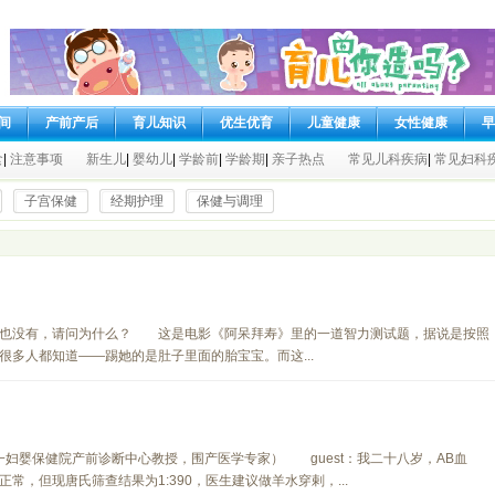
间
产前产后
育儿知识
优生优育
儿童健康
女性健康
早
食
|
注意事项
新生儿
|
婴幼儿
|
学龄前
|
学龄期
|
亲子热点
常见儿科疾病
|
常见妇科
子宫保健
经期护理
保健与调理
没有，请问为什么？ 这是电影《阿呆拜寿》里的一道智力测试题，据说是按照
多人都知道——踢她的是肚子里面的胎宝宝。而这...
妇婴保健院产前诊断中心教授，围产医学专家） guest：我二十八岁，AB血
，但现唐氏筛查结果为1:390，医生建议做羊水穿剌，...