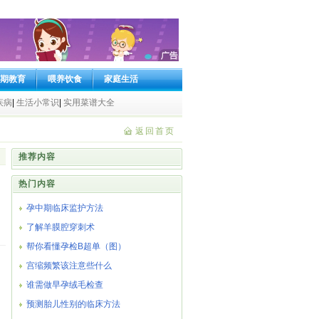
期教育
喂养饮食
家庭生活
疾病
|
生活小常识
|
实用菜谱大全
返回首页
推荐内容
热门内容
孕中期临床监护方法
了解羊膜腔穿刺术
帮你看懂孕检B超单（图）
宫缩频繁该注意些什么
谁需做早孕绒毛检查
预测胎儿性别的临床方法