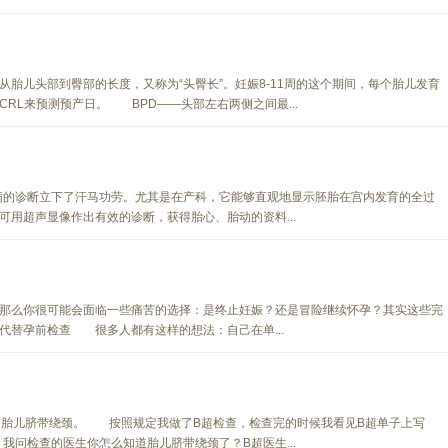
儿头部到臀部的长度，又称为“头臀长”。妊娠8-11周的这个期间，每个胎儿发育
RL来预测预产日。 BPD——头部左右两侧之间最...
诊断立下了汗马功劳。尤其是在产科，它能够直观地显示胚胎在宫内发育的全过
用超声显像作出有效的诊断，获得胎心、胎动的资料...
么你很可能会面临一些痛苦的选择：是终止妊娠？还是冒险继续怀孕？其实这些完
替孕前检查 很多人都有这样的想法：自己在单...
胎儿脐带绕颈。 按照规定我做了B超检查，检查完的时候我看见B超单子上写
我问检查的医生你怎么知道胎儿脐带绕颈了？B超医生...