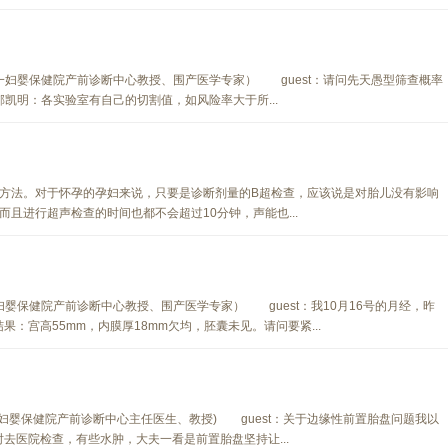
妇婴保健院产前诊断中心教授、围产医学专家） guest：请问先天愚型筛查概率
 郁凯明：各实验室有自己的切割值，如风险率大于所...
法。对于怀孕的孕妇来说，只要是诊断剂量的B超检查，应该说是对胎儿没有影响
且进行超声检查的时间也都不会超过10分钟，声能也...
婴保健院产前诊断中心教授、围产医学专家） guest：我10月16号的月经，昨
果：宫高55mm，内膜厚18mm欠均，胚囊未见。请问要紧...
妇婴保健院产前诊断中心主任医生、教授) guest：关于边缘性前置胎盘问题我以
时去医院检查，有些水肿，大夫一看是前置胎盘坚持让...