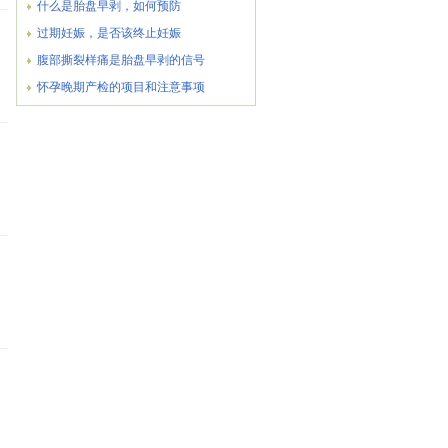
什么是胎盘早剥，如何预防
过期妊娠，是否该终止妊娠
腹部撕裂样痛是胎盘早剥的信号
怀孕晚期产检的项目和注意事项