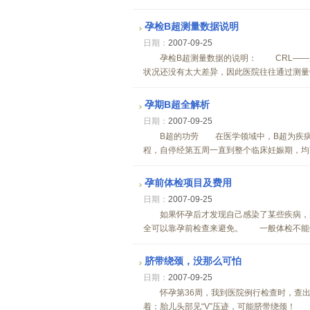
孕检B超测量数据说明
日期：
2007-09-25
孕检B超测量数据的说明： CRL——从胎
状况还没有太大差异，因此医院往往通过测量C
孕期B超全解析
日期：
2007-09-25
B超的功劳 在医学领域中，B超为疾病的
程，自停经第五周一直到整个临床妊娠期，均可
孕前体检项目及费用
日期：
2007-09-25
如果怀孕后才发现自己感染了某些疾病，那
全可以靠孕前检查来避免。 一般体检不能代
脐带绕颈，没那么可怕
日期：
2007-09-25
怀孕第36周，我到医院例行检查时，查出
着：胎儿头部见“V”压迹，可能脐带绕颈！ 