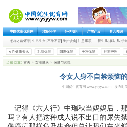
中国优生优育网
准备怀孕
怀孕期间
产前产后
育儿知识
怎样才能怀孕
|
生男生女
|
不孕不育
|
孕妇饮食
|
注意事项
新生儿
|
婴幼儿
|
学
女性健康资讯
乳腺保健
阴道保健
子宫保健
经期护理
当前位置:
首页
>
女性健康
>
保健与调理
令女人身不自禁烦恼
中国优生优育网 www.ysyyw.com
发布时间
记得《六人行》中瑞秋当妈妈后，那
吗？有人把这种成人说不出口的尿失禁
像癌症那样危及生命但总让我们在光