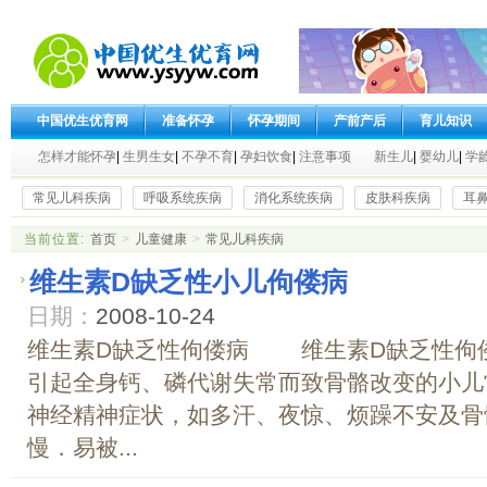
中国优生优育网
准备怀孕
怀孕期间
产前产后
育儿知识
怎样才能怀孕
|
生男生女
|
不孕不育
|
孕妇饮食
|
注意事项
新生儿
|
婴幼儿
|
学
常见儿科疾病
呼吸系统疾病
消化系统疾病
皮肤科疾病
耳
当前位置:
首页
>
儿童健康
>
常见儿科疾病
维生素D缺乏性小儿佝偻病
日期：
2008-10-24
维生素D缺乏性佝偻病 维生素D缺乏性佝
引起全身钙、磷代谢失常而致骨骼改变的小儿
神经精神症状，如多汗、夜惊、烦躁不安及骨
慢．易被...